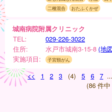
二種混合
おたふくかぜ
城南病院附属クリニック
TEL:
029-226-3022
住所:
水戸市城南3-15-8
(地図
実施項目:
子宮頸がん
<<
1
2
3
(4)
5
6
7
..
(86 件中 