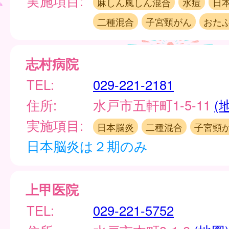
実施項目:
麻しん風しん混合
水痘
日
二種混合
子宮頸がん
おた
志村病院
TEL:
029-221-2181
住所:
水戸市五軒町1-5-11
(
実施項目:
日本脳炎
二種混合
子宮頸
日本脳炎は２期のみ
上甲医院
TEL:
029-221-5752