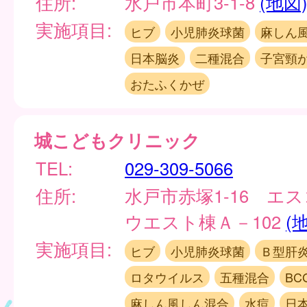
住所:
水戸市本町3-1-8
(地図
実施項目:
ヒブ
小児肺炎球菌
麻しん
日本脳炎
二種混合
子宮頸
おたふくかぜ
城こどもクリニック
TEL:
029-309-5066
住所:
水戸市赤塚1-16 エ
ウエスト棟Ａ－102
(
実施項目:
ヒブ
小児肺炎球菌
Ｂ型肝
ロタウイルス
五種混合
BC
麻しん風しん混合
水痘
日