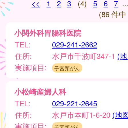
<<
1
2
3
(4)
5
6
7
..
(86 件中 
小関外科胃腸科医院
TEL:
029-241-2662
住所:
水戸市千波町347-1
(地
実施項目:
子宮頸がん
小松崎産婦人科
TEL:
029-221-2645
住所:
水戸市本町1-6-20
(地図
実施項目:
子宮頸がん