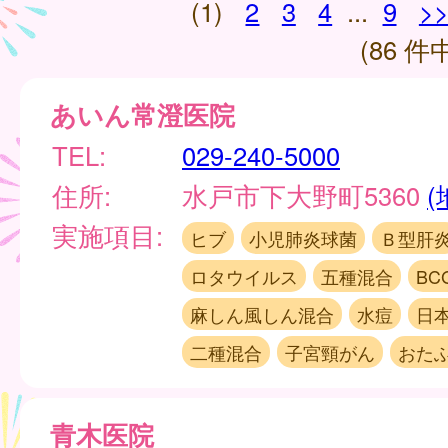
(1)
2
3
4
...
9
>
(86 件中
あいん常澄医院
TEL:
029-240-5000
住所:
水戸市下大野町5360
(
実施項目:
ヒブ
小児肺炎球菌
Ｂ型肝
ロタウイルス
五種混合
BC
麻しん風しん混合
水痘
日
二種混合
子宮頸がん
おた
青木医院