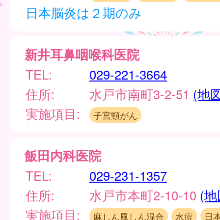
日本脳炎は２期のみ
新井耳鼻咽喉科医院
TEL:
029-221-3664
住所:
水戸市南町3-2-51
(地図
実施項目:
子宮頸がん
飯田内科医院
TEL:
029-231-1357
住所:
水戸市本町2-10-10
(地
実施項目:
麻しん風しん混合
水痘
日