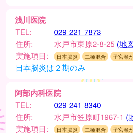
浅川医院
TEL:
029-221-7873
住所:
水戸市東原2-8-25
(地図
実施項目:
日本脳炎
二種混合
子宮頸
日本脳炎は２期のみ
阿部内科医院
TEL:
029-241-8340
住所:
水戸市笠原町1967-1
(
実施項目:
日本脳炎
二種混合
子宮頸