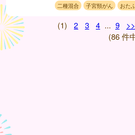
二種混合
子宮頸がん
おた
(1)
2
3
4
...
9
>
(86 件中