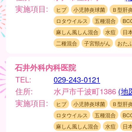
実施項目:
ヒブ
小児肺炎球菌
Ｂ型肝
ロタウイルス
五種混合
BC
麻しん風しん混合
水痘
日
二種混合
子宮頸がん
おた
石井外科内科医院
TEL:
029-243-0121
住所:
水戸市千波町1386
(地
実施項目:
ヒブ
小児肺炎球菌
Ｂ型肝
ロタウイルス
五種混合
BC
麻しん風しん混合
水痘
日