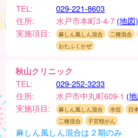
TEL:
029-221-8603
住所:
水戸市本町3-4-7
(地図
実施項目:
麻しん風しん混合
二種混合
おたふくかぜ
秋山クリニック
TEL:
029-252-3233
住所:
水戸市中丸町609-1
(地
実施項目:
麻しん風しん混合
水痘
日
二種混合
子宮頸がん
麻しん風しん混合は２期のみ