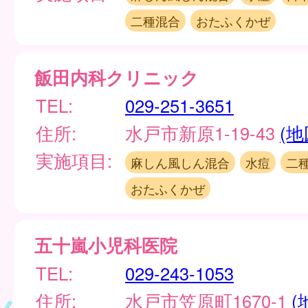
二種混合
おたふくかぜ
飯田内科クリニック
TEL:
029-251-3651
住所:
水戸市新原1-19-43
(地
実施項目:
麻しん風しん混合
水痘
二
おたふくかぜ
五十嵐小児科医院
TEL:
029-243-1053
住所:
水戸市笠原町1670-1
(