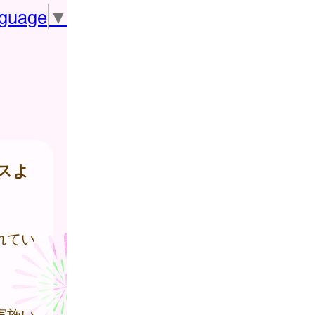
nguage
▼
スよ
れてい
実施い