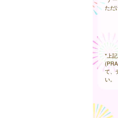
ただ
*上
(P
て、
い。