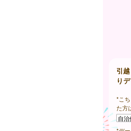
引越
りデ
*こ
た方
*デ