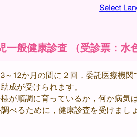
Select La
児一般健康診査 （受診票：水
3～12か月の間に２回，委託医療機関
の助成が受けられます。
子様が順調に育っているか，何か病気
か調べるために，健康診査を受けまし
。