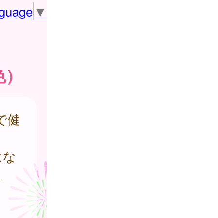
nguage
▼
色）
で健
はな
ょ