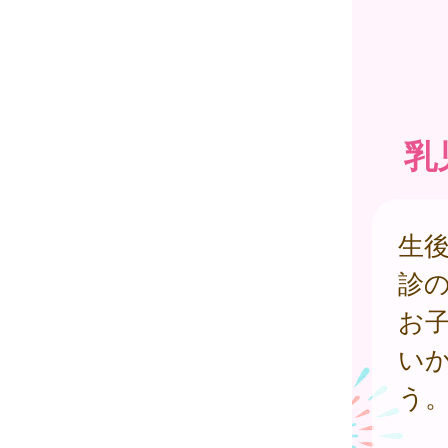
乳
生後
診
お
い
う