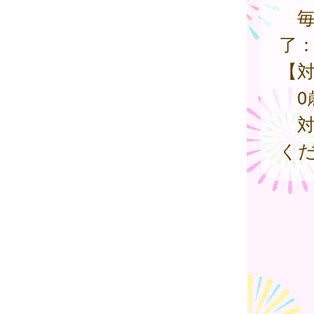
毎
了
【
0
対
く