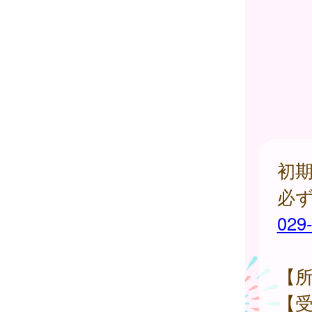
初
必
029
【
【