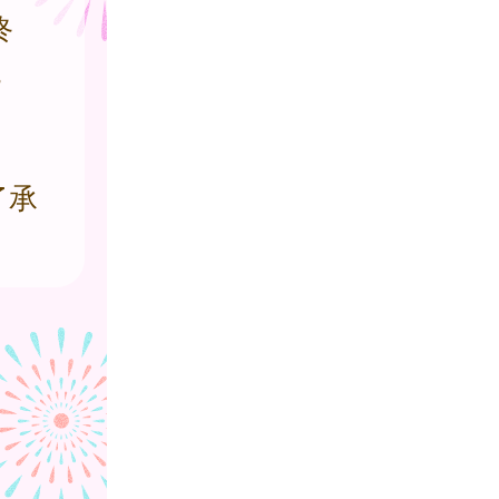
終
。
了承