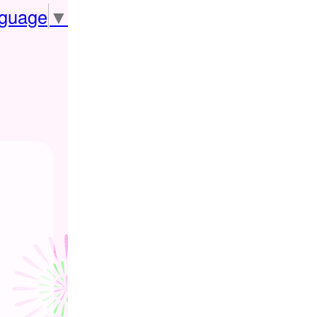
nguage
▼
。