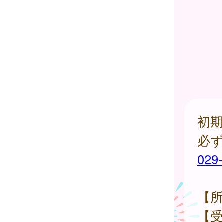
初
必
029
【
【