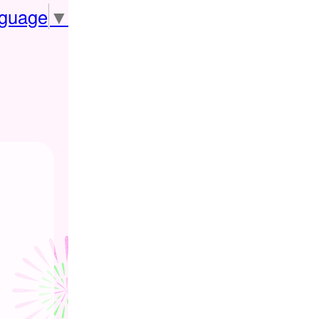
nguage
▼
。