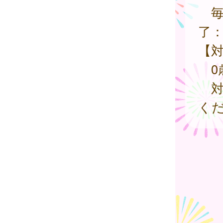
毎
了
【
0
対
く