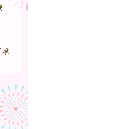
終
。
了承