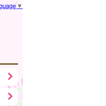
nguage
▼