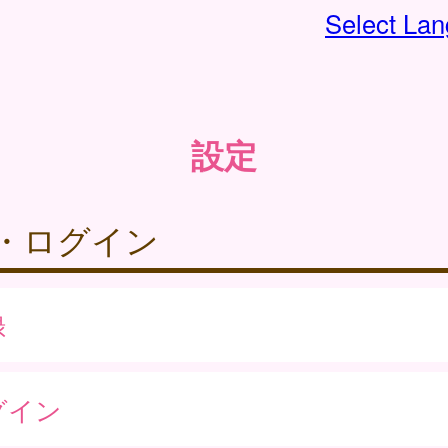
Select La
設定
・ログイン
録
グイン