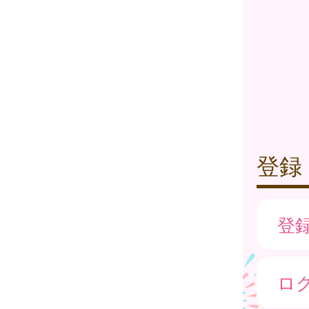
登録
登
ロ