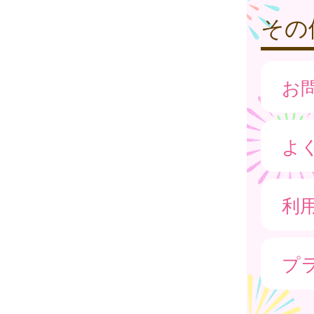
その
お
よ
利
プ